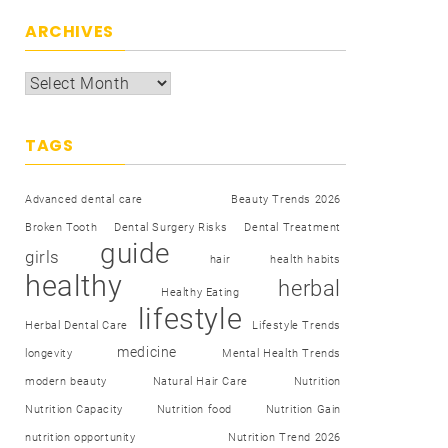
ARCHIVES
TAGS
Advanced dental care
Beauty Trends 2026
Broken Tooth
Dental Surgery Risks
Dental Treatment
guide
girls
hair
health habits
healthy
herbal
Healthy Eating
lifestyle
Herbal Dental Care
Lifestyle Trends
medicine
longevity
Mental Health Trends
modern beauty
Natural Hair Care
Nutrition
Nutrition Capacity
Nutrition food
Nutrition Gain
nutrition opportunity
Nutrition Trend 2026