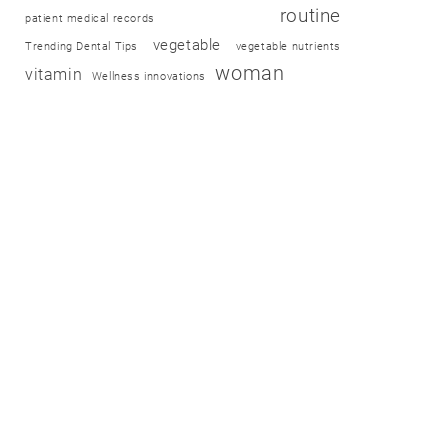
routine
patient medical records
vegetable
Trending Dental Tips
vegetable nutrients
woman
vitamin
Wellness innovations