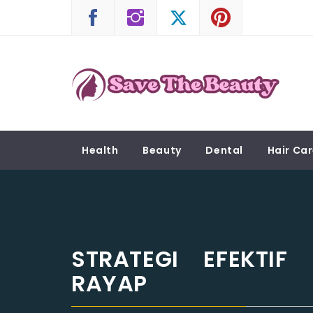
Skip
to
content
SAVE THE BEAUTY
Confidence is Beauty, Applied Directly to the 
Health
Beauty
Dental
Hair Ca
STRATEGI EFEKTIF
RAYAP